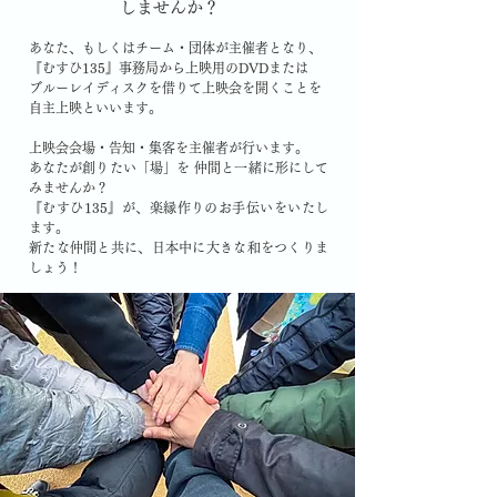
しませんか？
あなた、もしくはチーム・団体が主催者となり、
『むすひ135』事務局から上映用のDVDまたは
ブルーレイディスクを借りて上映会を開くことを
自主上映といいます。
上映会会場・告知・集客を主催者が行います。
あなたが創りたい「場」を 仲間と一緒に形にして
みませんか？
『むすひ135』が、楽縁作りのお手伝いをいたし
ます。
新たな仲間と共に、日本中に大きな和をつくりま
しょう！