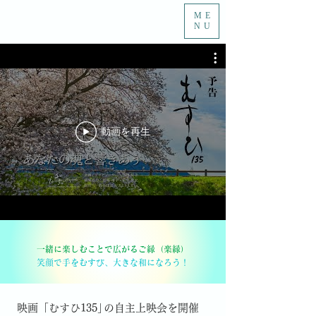
ME
NU
動画を再生
一緒に楽しむことで広がるご縁（楽縁）
笑顔で手をむすび、大きな和になろう！
映画「むすひ135
」
の自主上映会を開催