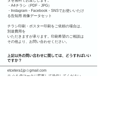
タを無料でお渡しします。
・A4チラシ（PDF・JPG）
・Instagram・Facebook・SNSでお使いいたけ
る告知用 画像データセット
チラシ印刷・ポスター印刷をご依頼の場合は、
別途費用を
いただきますが承ります。印刷希望のご相談は
その他より、お問い合わせください。
上記以外の問い合わせに関しては、どうすればいい
ですか？
etcetera1jp☆gmail.com
※ ☆を@マークに変更して送信してください。
自主上映のお申し込み
フリガナ