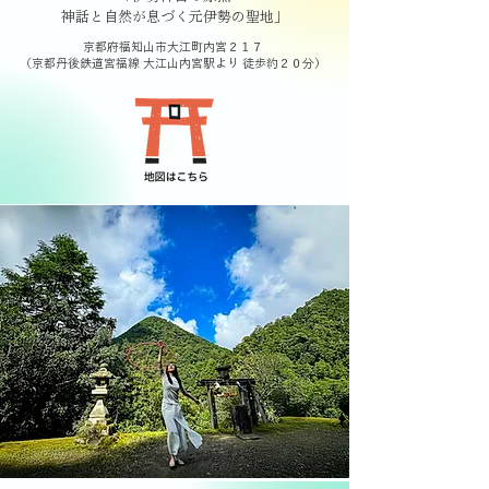
神話と自然が息づく元伊勢の聖地」
京都府福知山市大江町内宮２１７
（京都丹後鉄道宮福線 大江山内宮駅より 徒歩約２０分）