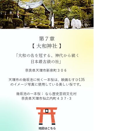
第７章
【 大和神社 】
「大和の名を冠する、神代から続く
日本最古級の社」
奈良県天理市新泉町３０６
天理市の幾坂池に咲く一本桜は、映画むすひ135
のイメージ写真に使用している美しい桜です。
幾坂池の一本桜：
なら歴史芸術文化村
奈良県天理市杣之内町４３７-３