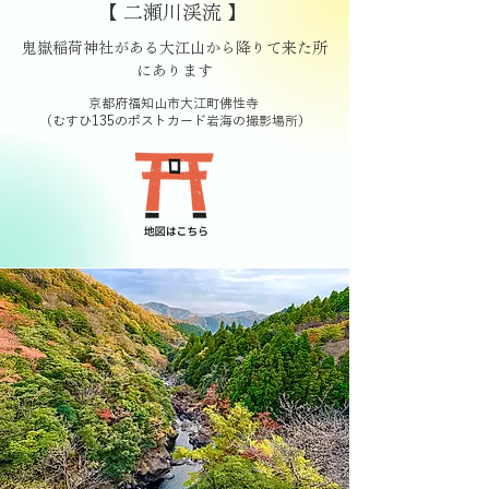
【 二瀬川渓流 】
鬼嶽稲荷神社がある大江山から降りて来た所
にあります
京都府福知山市大江町佛性寺
​（むすひ135のポストカード岩海の撮影場所）