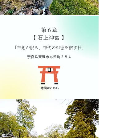
第６章
【 石上神宮 】
「神剣が眠る、神代の記憶を宿す社」
奈良県天理市布留町３８４