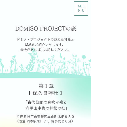
ME
NU
DOMISO PROJECTの旅
ドミソ・プロジェクトで訪ねた神社と
聖地をご紹介いたします。
機会があれば、お訪ねください。
第１章
【 保久良神社 】
「古代祭祀の息吹が残る
六甲山中腹の神秘の社」
兵庫県神戸市東灘区本山町北畑６８０
（阪急 岡本駅北口より 徒歩約２０分）