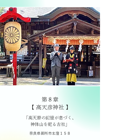
第８章
【 高天彦神社 】
「高天原の記憶が息づく、
神体山を祀る古社」
奈良県御所市北窪１５８