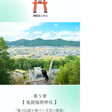
第５章
【 鬼嶽稲荷神社 】
「鬼の伝説が息づく天空の聖地」