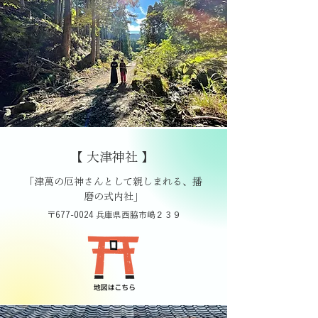
【 大津神社 】
「津萬の厄神さんとして親しまれる、播
磨の式内社」
〒677-0024 兵庫県西脇市嶋２３９