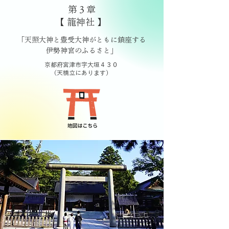
第３章
【 籠神社 】
「天照大神と豊受大神がともに鎮座する
伊勢神宮のふるさと」
京都府宮津市字大垣４３０
（天橋立にあります）